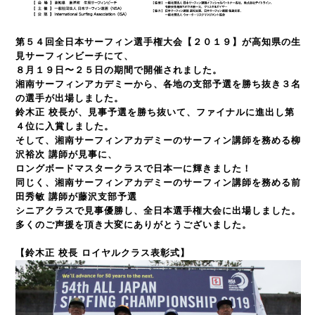
第５４回全日本サーフィン選手権大会【２０１９】が高知県の生
見サーフィンビーチにて、
８月１９日〜２５日の期間で
開催されました。
湘南サーフィンアカデミーから、各地の支部予選を勝ち抜き３名
の選手が出場しました。
鈴木正 校長が、見事予選を勝ち抜いて、ファイナルに進出し第
４位に入賞しました。
そして、湘南サーフィンアカデミーのサーフィン講師を務める柳
沢裕次 講師が見事に、
ロングボードマスタークラスで日本一に輝きました！
同じく、湘南サーフィンアカデミーのサーフィン講師を務める前
田秀敏 講師が藤沢支部予選
シニアクラスで見事優勝し、全日本選手権大会に出場しました。
多くのご声援を頂き大変にありがとうございました。
【鈴木正 校長 ロイヤルクラス表彰式】